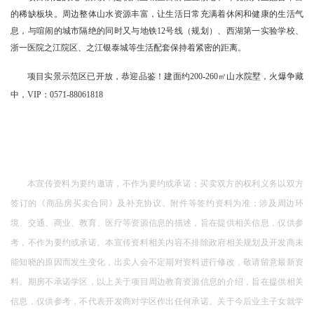
的稀缺板块。周边整体山水资源丰富，让生活日常充满着休闲和健康的生活气
息，与喧闹的城市隔绝的同时又与地铁12号线（规划）、西湖第一实验学校、
浙一医院之江院区、之江银泰城等生活配套保持着紧密的距离。
项目实景示范区已开放，恭迎品鉴！建面约200-260
㎡
山水院墅，火爆争藏
中，VIP：0571-88061818
本宣传资料为要约邀请，不作为要约或承诺；买卖双方的权利义务以双方
签订的《商品房买卖合同》及补充协议、附件等签约资料为准；涉及周边环
境、交通、商业、教育、医疗等资源信息的描述，旨在提供相关信息，仅供参
考，不作为要约或承诺。本宣传资料相关内容不排除政府相关规划及开发商未
能知晓的原因而发生变化，出卖人会不定期对资料进行修改，敬请留意最新资
料。期房不承诺学区，以上关于项目周边教育资源信息的介绍，旨在提供相关
信息，仅供参考，不代表开发商对学区作出任何承诺。关于今后业主子女就学