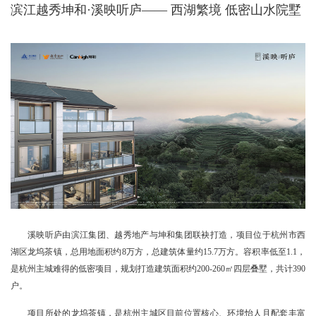
滨江越秀坤和·溪映听庐——
西湖繁境 低密山水院墅
溪映听庐由滨江集团、越秀地产与坤和集团联袂打造，项目位于杭州市西
湖区龙坞茶镇，总用地面积约8万方，总建筑体量约15.7万方。容积率低至1.1，
是杭州主城难得的低密项目，规划打造建筑面积约200-260㎡四层叠墅，共计390
户。
项目所处的龙坞茶镇，是杭州主城区目前位置核心、环境怡人且配套丰富