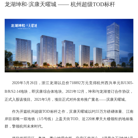
龙湖坤和·滨康天曜城 ——
杭州超级TOD标杆
2020年5月26日，浙江龙湖以总价
718892万元
竞得杭州
西兴单元BJ1305-
B/R/S2-14地块，即滨康综合体地块
。2021年12月，坤和与龙湖签订合作协议，
正式入股该项目。2021年5月，项目正式对外发布推广案名——滨康天曜城。
作为开篇杭州超级TOD标杆之作，滨康天曜城以约55万方磅礴体量、江南
岸目前唯一双地铁（1/5号线）上盖天街TOD、近220米摩天大楼领衔的地标集
群，擎领杭州未来时代。