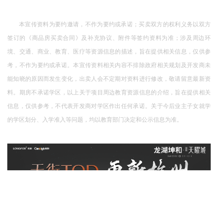
本宣传资料为要约邀请，不作为要约或承诺；买卖双方的权利义务以双方
签订的《商品房买卖合同》及补充协议、附件等签约资料为准；涉及周边环
境、交通、商业、教育、医疗等资源信息的描述，旨在提供相关信息，仅供参
考，不作为要约或承诺。本宣传资料相关内容不排除政府相关规划及开发商未
能知晓的原因而发生变化，出卖人会不定期对资料进行修改，敬请留意最新资
料。期房不承诺学区，以上关于项目周边教育资源信息的介绍，旨在提供相关
信息，仅供参考，不代表开发商对学区作出任何承诺。关于今后业主子女就学
的学区划分、入学准入等问题，均以教育部门决定和公示信息为准。