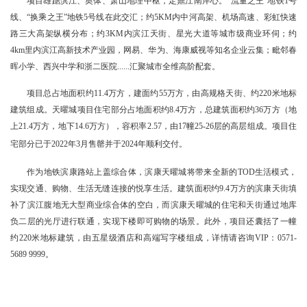
项目雄踞滨江、奥体、萧山地理中枢，定鼎江南岸心。“流量之王”地铁1号
线、“换乘之王”地铁5号线在此交汇；约5KM内中河高架、机场高速、彩虹快速
路三大高架纵横分布；约3KM内滨江天街、星光大道等城市级商业环伺；约
4km里内滨江高新技术产业园，网易、华为、海康威视等知名企业云集；毗邻春
晖小学、西兴中学和浙二医院......汇聚城市全维高阶配套。
项目总占地面积约11.4万方，建面约55万方，由高规格天街、约220米地标
建筑组成。天曜城项目住宅部分占地面积约8.4万方，总建筑面积约36万方（地
上21.4万方，地下14.6万方），容积率2.57，由17幢25-26层的高层组成。项目住
宅部分已于
2022年3月
售罄并于2024年顺利交付。
作为地铁滨康路站上盖综合体，滨康天曜城将带来全新的TOD生活模式，
实现交通、购物、生活无缝连接的悦享生活。建筑面积约9.4万方的滨康天街填
补了滨江腹地无大型商业综合体的空白，而滨康天曜城的住宅和天街通过地库
负二层的光厅进行联通，实现下楼即可购物的场景。此外，项目还囊括了一幢
约220米地标建筑，由五星级酒店和高端写字楼组成，详情请咨询VIP：0571-
5689 9999。