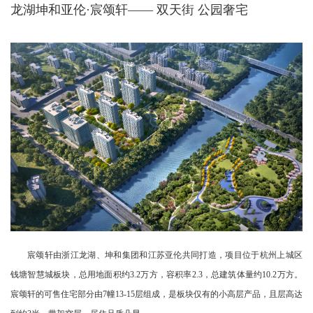
龙湖坤和亚伦·宸颂轩——
双天街 公园奢宅
宸颂轩由浙江龙湖、
坤和集团
和江苏亚伦共同打造，项目位于杭州上城区
钱塘智慧城板块，总用地面积约3.2万方，容积率2.3，总建筑体量约10.2万方。
宸颂轩的可售住宅部分由7幢13-15层组成，是板块仅有的小高层产品，且层高达