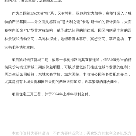
到约3米，带架空层，居住品质凸显。
作为全国第3座龙湖“颂”系，又有坤和、亚伦的实力加持，宸颂轩嵌入了独
特的产品基因——外立面灵感源自“意大利之谜”卡洛·斯卡帕的设计美学，大面
积横向长窗+“L”型非对称结构，赋予建筑轻灵的韵律感。园区内则是丰富的园
林景观和活动空间，鸟鸣林深处，连缀着流水客厅、冥想空间、草坪剧场、下
沉书吧等功能空间。
项目紧邻钱江新城二期，依靠一条杭海路与其直接连通，但33400元/㎡的精
装限价与钱江新城二期的价差明显，可以以更低的门槛抓住城市发展的红利；
周边生活氛围醇熟，东城实验学校、城东医院、丰收湖公园等各类配套齐全，
尤其是拥有上城天街和国芳天街的两座天街加持，近享繁华的都会商业。
项目住宅三开三罄，
并于2024年上半年顺利交付。
本宣传资料为要约邀请，不作为要约或承诺；买卖双方的权利义务以双方