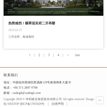
热势难挡！蝶翠迎宾府二开再罄
2023-02-25
三开在即，敬请期待
1
2
3
4
>
last
联系我们
地址：中国杭州西湖区西溪路128号新湖商务大厦3F
电话：+86-571-2897 9798
邮箱：canhigh@canhigh.com
Copyright 2018 © 坤和建设集团股份有限公司 All rights reserved. Design
法律声明
By:
WEETOP
浙ICP备17055029号
|
|