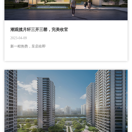
潮观揽月轩三开三罄，完美收官
2023-04-09
新一程热势，呈启在即