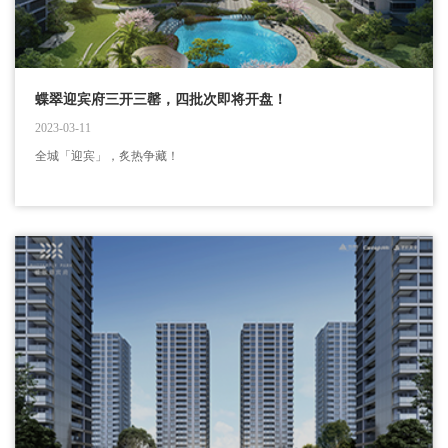
蝶翠迎宾府三开三罄，四批次即将开盘！
2023-03-11
全城「迎宾」，炙热争藏！