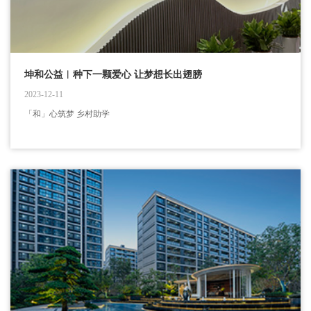
坤和公益︱种下一颗爱心 让梦想长出翅膀
2023-12-11
「和」心筑梦 乡村助学