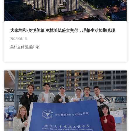
大家坤和·奥悦美筑|奥林美筑盛大交付，理想生活如期兑现
2023-06-16
美好交付 温暖归家