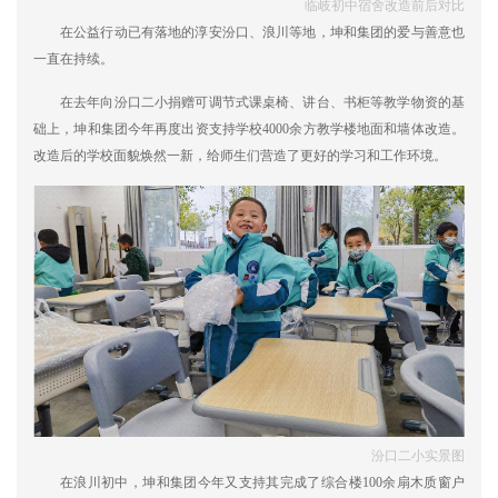
临岐初中宿舍改造前后对比
在公益行动已有落地的淳安汾口、浪川等地，坤和集团的爱与善意也
一直在持续。
在去年向汾口二小捐赠可调节式课桌椅、讲台、书柜等教学物资的基
础上，坤和集团今年再度出资支持学校4000余方教学楼地面和墙体改造。
改造后的学校面貌焕然一新，给师生们营造了更好的学习和工作环境。
汾口二小实景图
在浪川初中，坤和集团今年又支持其完成了综合楼100余扇木质窗户