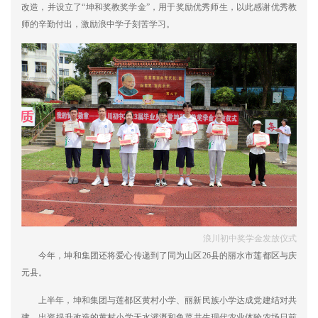
改造，并设立了“坤和奖教奖学金”，用于奖励优秀师生，以此感谢优秀教
师的辛勤付出，激励浪中学子刻苦学习。
浪川初中奖学金发放仪式
今年，坤和集团还将爱心传递到了同为山区26县的丽水市莲都区与庆
元县。
上半年，坤和集团与莲都区黄村小学、丽新民族小学达成党建结对共
建。出资提升改造的黄村小学无水灌溉和鱼菜共生现代农业体验农场日前