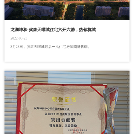
龙湖坤和·滨康天曜城住宅六开六罄，热领杭城
2022-03-23
3月23日，滨康天曜城最后一批住宅房源圆满售罄。