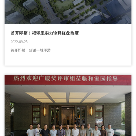
首开即罄！福翠里实力诠释红盘热度
2022-09-25
首开即罄，致谢一城厚爱