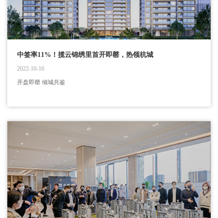
中签率11%！揽云锦绣里首开即罄，热领杭城
2022-10-16
开盘即罄 倾城共鉴