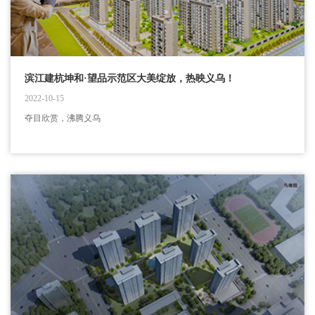
滨江建杭坤和·望品示范区大美绽放，热映义乌！
2022-10-15
夺目欣赏，沸腾义乌