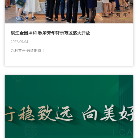
滨江金园坤和·咏翠芳华轩示范区盛大开放
2022-09-04
九月首开 敬请期待！