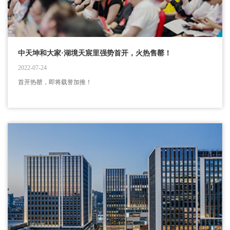
中天坤和大家·湖境天宸里强势首开，火热售罄！
2022-07-24
首开热罄，即将载誉加推！