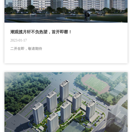
潮观揽月轩不负热望，首开即罄！
2023-01-17
二开在即，敬请期待