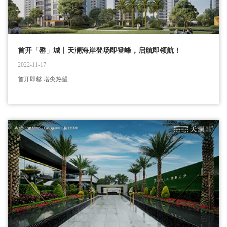
首开「罄」城丨天澜海岸登场即登峰，启航即领航！
2022-11-17
首开即罄 塔尖热望