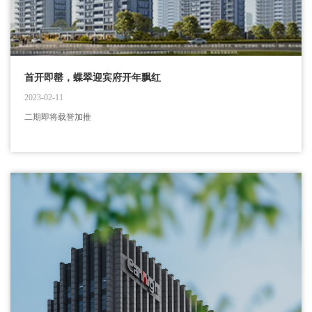
首开即罄，蝶翠迎宾府开年飘红
2023-02-11
二期即将载誉加推