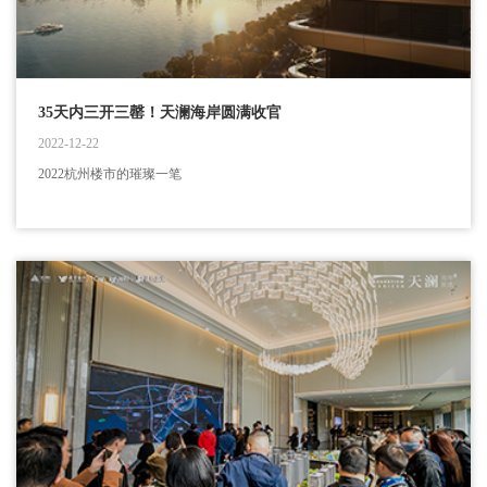
35天内三开三罄！天澜海岸圆满收官
2022-12-22
2022杭州楼市的璀璨一笔