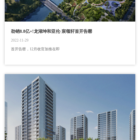
劲销8.8亿+!龙湖坤和亚伦·宸颂轩首开告罄
2022-11-29
首开告罄，12月收官加推在即